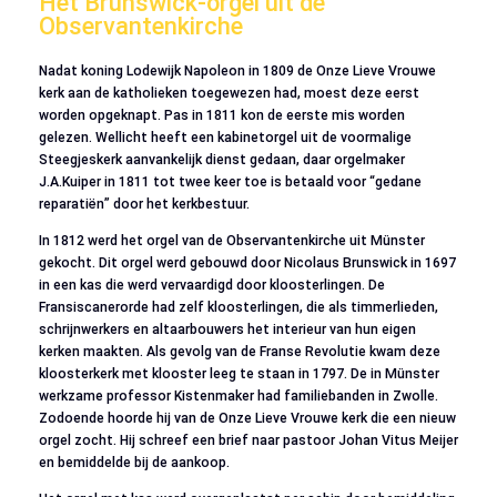
Het Brunswick-orgel uit de
Observantenkirche
Nadat koning Lodewijk Napoleon in 1809 de Onze Lieve Vrouwe
kerk aan de katholieken toegewezen had, moest deze eerst
worden opgeknapt. Pas in 1811 kon de eerste mis worden
gelezen. Wellicht heeft een kabinetorgel uit de voormalige
Steegjeskerk aanvankelijk dienst gedaan, daar orgelmaker
J.A.Kuiper in 1811 tot twee keer toe is betaald voor “gedane
reparatiën” door het kerkbestuur.
In 1812 werd het orgel van de Observantenkirche uit Münster
gekocht. Dit orgel werd gebouwd door Nicolaus Brunswick in 1697
in een kas die werd vervaardigd door kloosterlingen. De
Fransiscanerorde had zelf kloosterlingen, die als timmerlieden,
schrijnwerkers en altaarbouwers het interieur van hun eigen
kerken maakten. Als gevolg van de Franse Revolutie kwam deze
kloosterkerk met klooster leeg te staan in 1797. De in Münster
werkzame professor Kistenmaker had familiebanden in Zwolle.
Zodoende hoorde hij van de Onze Lieve Vrouwe kerk die een nieuw
orgel zocht. Hij schreef een brief naar pastoor Johan Vitus Meijer
en bemiddelde bij de aankoop.