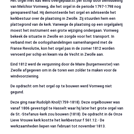
Het orgel met kas werd overgeplaatst per schip door bemiddeling
van Melchior Vornweg, die het orgel in de periode 1797-1798 nog
gerepareerd had. Hij demonteerde het orgel en adviseerde het
kerkbestuur over de plaatsing in Zwolle. Zij stuurden hem een
plattegrond van de kerk. Vanwege de plaatsing op een orgelgalerij
moest het instrument een grote wijziging ondergaan. Vornweg
bekeek de situatie in Zwolle en zorgde voor het transport. In
verband met de oorlogshandelingen samenhangend met de
Franse Revolutie, kon het orgel pas in de zomer 1812 worden
vervoerd per schip en kwam via de Vecht in Zwolle aan.
Eind 1812 werd de vergunning door de Maire (burgemeester) van
Zwolle afgegeven om in de toren een zolder te maken voor de
windvoorziening.
De opdracht om het orgel op te bouwen werd Vornweg niet
gegund.
Deze ging naar Rudolph Knol(1759-1818). Deze orgelbouwer was
vanaf 1806 gevestigd te Hasselt waar hij later het grote orgel van
de St.-Stefanus-kerk zou bouwen (1818). De opdracht in de Onze
Lieve Vrouwe kerk kostte het kerkbestuur f 561.12.- De
werkzaamheden liepen van februari tot november 1813.