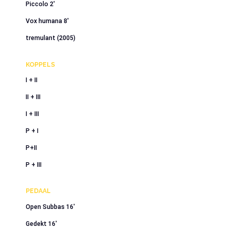
Piccolo 2′
Vox humana 8′
tremulant (2005)
KOPPELS
I + II
II + III
I + III
P + I
P+II
P + III
PEDAAL
Open Subbas 16′
Gedekt 16′