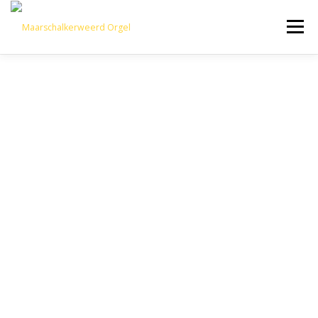
Menu
HET ORGEL
CONCERTEN
SLIDESHOW
IN HET KORT VOOR KINDEREN
CONTACT
RESTAURATIE