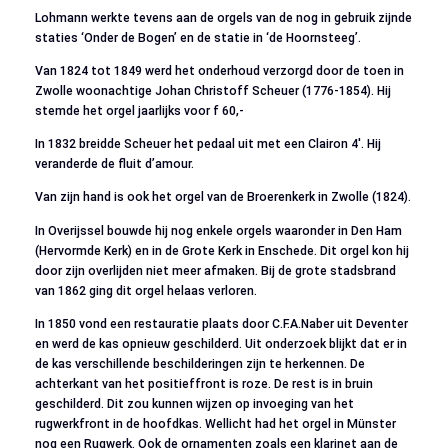
Lohmann werkte tevens aan de orgels van de nog in gebruik zijnde
staties ‘Onder de Bogen’ en de statie in ‘de Hoornsteeg’.
Van 1824 tot 1849 werd het onderhoud verzorgd door de toen in
Zwolle woonachtige Johan Christoff Scheuer (1776-1854). Hij
stemde het orgel jaarlijks voor f 60,-
In 1832 breidde Scheuer het pedaal uit met een Clairon 4′. Hij
veranderde de fluit d’amour.
Van zijn hand is ook het orgel van de Broerenkerk in Zwolle (1824).
In Overijssel bouwde hij nog enkele orgels waaronder in Den Ham
(Hervormde Kerk) en in de Grote Kerk in Enschede. Dit orgel kon hij
door zijn overlijden niet meer afmaken. Bij de grote stadsbrand
van 1862 ging dit orgel helaas verloren.
In 1850 vond een restauratie plaats door C.F.A.Naber uit Deventer
en werd de kas opnieuw geschilderd. Uit onderzoek blijkt dat er in
de kas verschillende beschilderingen zijn te herkennen. De
achterkant van het positieffront is roze. De rest is in bruin
geschilderd. Dit zou kunnen wijzen op invoeging van het
rugwerkfront in de hoofdkas. Wellicht had het orgel in Münster
nog een Rugwerk. Ook de ornamenten zoals een klarinet aan de