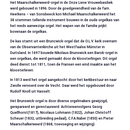
Het Maarschalkerweerd-orgel in de Onze Lieve Vrouwebasiliek
werd gebouwd in 1896. Door de goedgevendheid van de fam.
Heerkens – van Sonsbeeck kon Michaël Maarschalkerweerd het
38 stemmen tellende instrument bouwen in de oude orgelkas van
het reeds aanwezige orgel. Het wapen van de familie prijkt
bovenaan de orgelkas.
De kas stamt uit een Bruncwick-orgel dat de O.L.V. kerk overnam
van de Observantenkirche uit het Westfaalse Münster in
Duitsland. In 1697 bouwde Nikolaus Brunswick een Barok-orgel in
een orgelkas, die werd gemaakt door de kloosterlingen. Dit orgel
deed dienst tot 1811, toen de Fransen een eind maakte aan het
kloosterleven.
In 1813 werd het orgel aangekocht door het kerkbestuur en naar
Zwolle vervoerd over de Vecht. Daar werd het opgebouwd door
Rudolf Knoll uit Hasselt.
Het Brunswick-orgel is door diverse orgelmakers gewijzigd,
gerepareerd en gerestaureerd. Achtereenvolgens Georg
Quellhorst(1817), Nicolaus Lohmann (1822), Johan Christoff
Scheuer (1832, uitbreiding pedaal), C.F.A.Naber (1850) en Pieter
Maarschalkerweerd (1868, toevoeging en wijziging)