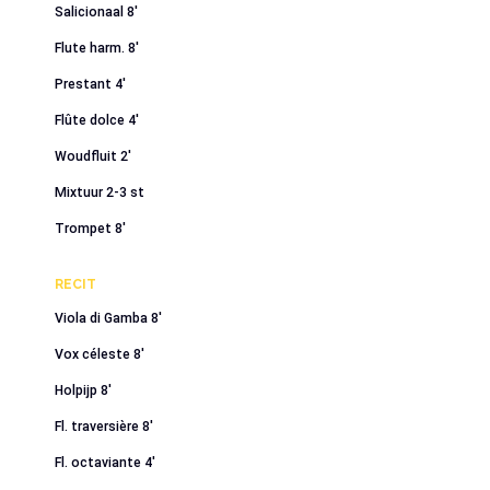
Salicionaal 8′
Flute harm. 8′
Prestant 4′
Flûte dolce 4′
Woudfluit 2′
Mixtuur 2-3 st
Trompet 8′
RECIT
Viola di Gamba 8′
Vox céleste 8′
Holpijp 8′
Fl. traversière 8′
Fl. octaviante 4′