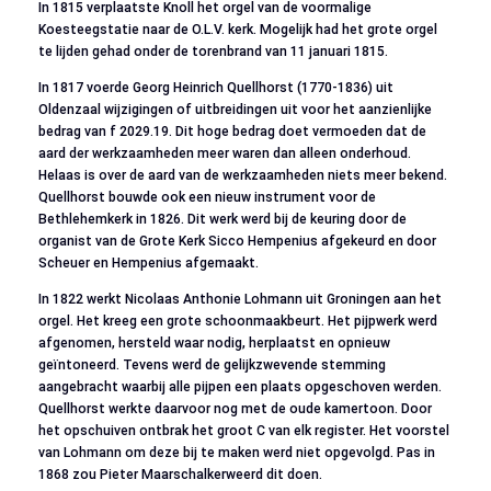
In 1815 verplaatste Knoll het orgel van de voormalige
Koesteegstatie naar de O.L.V. kerk. Mogelijk had het grote orgel
te lijden gehad onder de torenbrand van 11 januari 1815.
In 1817 voerde Georg Heinrich Quellhorst (1770-1836) uit
Oldenzaal wijzigingen of uitbreidingen uit voor het aanzienlijke
bedrag van f 2029.19. Dit hoge bedrag doet vermoeden dat de
aard der werkzaamheden meer waren dan alleen onderhoud.
Helaas is over de aard van de werkzaamheden niets meer bekend.
Quellhorst bouwde ook een nieuw instrument voor de
Bethlehemkerk in 1826. Dit werk werd bij de keuring door de
organist van de Grote Kerk Sicco Hempenius afgekeurd en door
Scheuer en Hempenius afgemaakt.
In 1822 werkt Nicolaas Anthonie Lohmann uit Groningen aan het
orgel. Het kreeg een grote schoonmaakbeurt. Het pijpwerk werd
afgenomen, hersteld waar nodig, herplaatst en opnieuw
geïntoneerd. Tevens werd de gelijkzwevende stemming
aangebracht waarbij alle pijpen een plaats opgeschoven werden.
Quellhorst werkte daarvoor nog met de oude kamertoon. Door
het opschuiven ontbrak het groot C van elk register. Het voorstel
van Lohmann om deze bij te maken werd niet opgevolgd. Pas in
1868 zou Pieter Maarschalkerweerd dit doen.