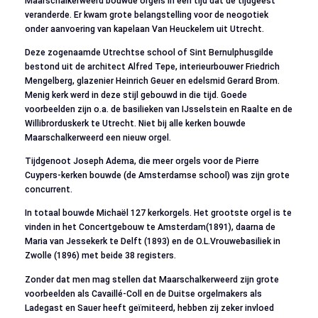
Maarschalkerweerd bouwde orgels in een tijd dat de tijdgeest
veranderde. Er kwam grote belangstelling voor de neogotiek
onder aanvoering van kapelaan Van Heuckelem uit Utrecht.
Deze zogenaamde Utrechtse school of Sint Bernulphusgilde
bestond uit de architect Alfred Tepe, interieurbouwer Friedrich
Mengelberg, glazenier Heinrich Geuer en edelsmid Gerard Brom.
Menig kerk werd in deze stijl gebouwd in die tijd. Goede
voorbeelden zijn o.a. de basilieken van IJsselstein en Raalte en de
Willibrorduskerk te Utrecht. Niet bij alle kerken bouwde
Maarschalkerweerd een nieuw orgel.
Tijdgenoot Joseph Adema, die meer orgels voor de Pierre
Cuypers-kerken bouwde (de Amsterdamse school) was zijn grote
concurrent.
In totaal bouwde Michaël 127 kerkorgels. Het grootste orgel is te
vinden in het Concertgebouw te Amsterdam(1891), daarna de
Maria van Jessekerk te Delft (1893) en de O.L.Vrouwebasiliek in
Zwolle (1896) met beide 38 registers.
Zonder dat men mag stellen dat Maarschalkerweerd zijn grote
voorbeelden als Cavaillé-Coll en de Duitse orgelmakers als
Ladegast en Sauer heeft geïmiteerd, hebben zij zeker invloed