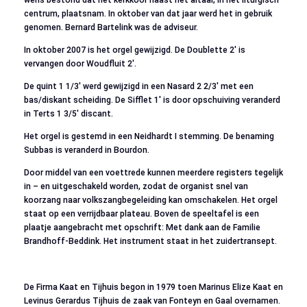
centrum, plaatsnam. In oktober van dat jaar werd het in gebruik
genomen. Bernard Bartelink was de adviseur.
In oktober 2007 is het orgel gewijzigd. De Doublette 2′ is
vervangen door Woudfluit 2′.
De quint 1 1/3′ werd gewijzigd in een Nasard 2 2/3′ met een
bas/diskant scheiding. De Sifflet 1′ is door opschuiving veranderd
in Terts 1 3/5′ discant.
Het orgel is gestemd in een Neidhardt I stemming. De benaming
Subbas is veranderd in Bourdon.
Door middel van een voettrede kunnen meerdere registers tegelijk
in – en uitgeschakeld worden, zodat de organist snel van
koorzang naar volkszangbegeleiding kan omschakelen. Het orgel
staat op een verrijdbaar plateau. Boven de speeltafel is een
plaatje aangebracht met opschrift: Met dank aan de Familie
Brandhoff-Beddink. Het instrument staat in het zuidertransept.
De Firma Kaat en Tijhuis begon in 1979 toen Marinus Elize Kaat en
Levinus Gerardus Tijhuis de zaak van Fonteyn en Gaal overnamen.