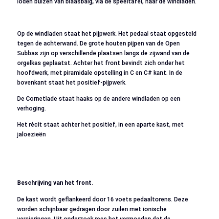
loden buizen van blaasbalg, via de speeltafel, naar de windladen.
Op de windladen staat het pijpwerk. Het pedaal staat opgesteld
tegen de achterwand. De grote houten pijpen van de Open
Subbas zijn op verschillende plaatsen langs de zijwand van de
orgelkas geplaatst. Achter het front bevindt zich onder het
hoofdwerk, met piramidale opstelling in C en C# kant. In de
bovenkant staat het positief-pijpwerk.
De Cornetlade staat haaks op de andere windladen op een
verhoging.
Het récit staat achter het positief, in een aparte kast, met
jaloezieën
Beschrijving van het front.
De kast wordt geflankeerd door 16 voets pedaaltorens. Deze
worden schijnbaar gedragen door zuilen met ionische
versieringen. Uit onderzoek rees het vermoeden dat de