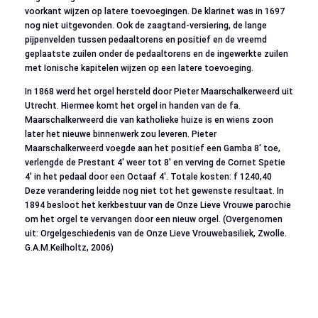
voorkant wijzen op latere toevoegingen. De klarinet was in 1697
nog niet uitgevonden. Ook de zaagtand-versiering, de lange
pijpenvelden tussen pedaaltorens en positief en de vreemd
geplaatste zuilen onder de pedaaltorens en de ingewerkte zuilen
met Ionische kapitelen wijzen op een latere toevoeging.
In 1868 werd het orgel hersteld door Pieter Maarschalkerweerd uit
Utrecht. Hiermee komt het orgel in handen van de fa.
Maarschalkerweerd die van katholieke huize is en wiens zoon
later het nieuwe binnenwerk zou leveren. Pieter
Maarschalkerweerd voegde aan het positief een Gamba 8′ toe,
verlengde de Prestant 4′ weer tot 8′ en verving de Cornet Spetie
4′ in het pedaal door een Octaaf 4′. Totale kosten: f 1240,40
Deze verandering leidde nog niet tot het gewenste resultaat. In
1894 besloot het kerkbestuur van de Onze Lieve Vrouwe parochie
om het orgel te vervangen door een nieuw orgel. (Overgenomen
uit: Orgelgeschiedenis van de Onze Lieve Vrouwebasiliek, Zwolle.
G.A.M.Keilholtz, 2006)